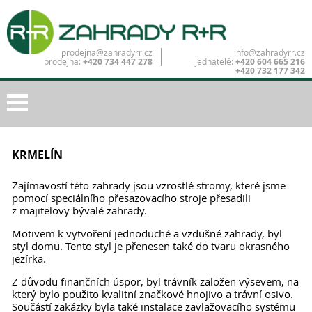
prodejna@zahradyrr.cz
info@zahradyrr.cz
prodejna:
+420 734 447 278
jednatelé:
+420 604 665 216
+420 732 177 342
KRMELÍN
Zajímavostí této zahrady jsou vzrostlé stromy, které jsme
pomocí speciálního přesazovacího stroje přesadili
z majitelovy bývalé zahrady.
Motivem k vytvoření jednoduché a vzdušné zahrady, byl
styl domu. Tento styl je přenesen také do tvaru okrasného
jezírka.
Z důvodu finančních úspor, byl trávník založen výsevem, na
který bylo použito kvalitní značkové hnojivo a trávní osivo.
Součástí zakázky byla také instalace zavlažovacího systému